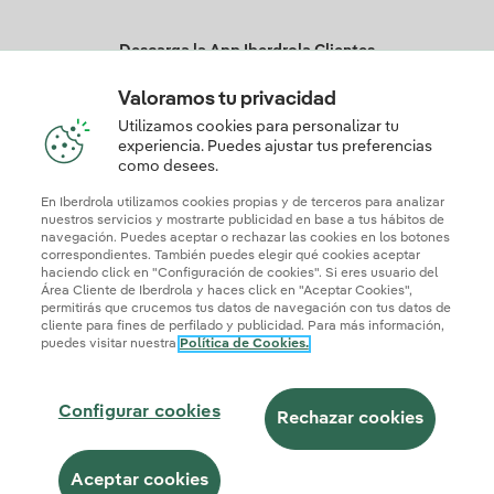
Descarga la App Iberdrola Clientes
Valoramos tu privacidad
Utilizamos cookies para personalizar tu
experiencia. Puedes ajustar tus preferencias
Nuestros certificados de confianza
como desees.
En Iberdrola utilizamos cookies propias y de terceros para analizar
nuestros servicios y mostrarte publicidad en base a tus hábitos de
navegación. Puedes aceptar o rechazar las cookies en los botones
correspondientes. También puedes elegir qué cookies aceptar
haciendo click en "Configuración de cookies". Si eres usuario del
Área Cliente de Iberdrola y haces click en "Aceptar Cookies",
permitirás que crucemos tus datos de navegación con tus datos de
cliente para fines de perfilado y publicidad. Para más información,
puedes visitar nuestra
Política de Cookies.
Mapa web
Información legal y Política de cookies
Política de privacidad
Configurar cookies
Seguridad de la Información
Accesibilidad
¿Cómo ser colaborador?
Canal de Denuncias
Iberdrola.com
Configurar cookies
Rechazar cookies
© 2026 Iberdrola Clientes S.A.U.
Aceptar cookies