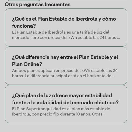
Otras preguntas frecuentes
¿Qué es el Plan Estable de Iberdrola y cómo
funciona?
El Plan Estable de Iberdrola es una tarifa de luz del
mercado libre con precio del kWh estable las 24 horas y
precio garantizado durante 5 años, con un 15% de
descuento los 12 primeros meses.
¿Qué diferencia hay entre el Plan Estable y el
Plan Online?
Ambos planes aplican un precio del kWh estable las 24
horas. La diferencia principal está en el horizonte de
garantía: el Plan Online garantiza precio durante 12
meses, el Plan Estable durante 5 años.
¿Qué plan de luz ofrece mayor estabilidad
frente a la volatilidad del mercado eléctrico?
El Plan Supertranquilidad es el plan más estable de
Iberdrola, con precio fijo durante 10 años. Otras
alternativas son el Plan Estable y el Plan Más Ahorro (5
años de precio garantizado).