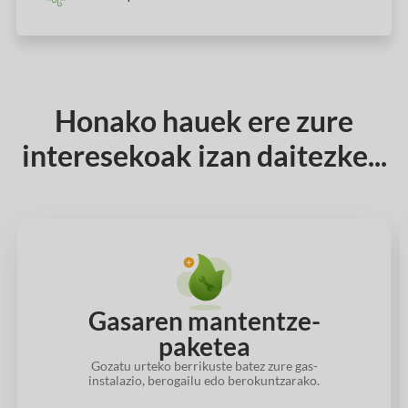
Honako hauek ere zure
interesekoak izan daitezke...
Gasaren mantentze-
paketea
Gozatu urteko berrikuste batez zure gas-
instalazio, berogailu edo berokuntzarako.