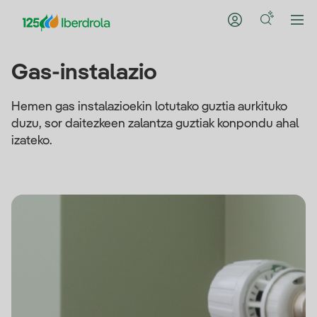
Gas-instalazio
Hemen gas instalazioekin lotutako guztia aurkituko
duzu, sor daitezkeen zalantza guztiak konpondu ahal
izateko.