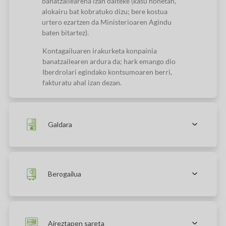
banatzailearena izan daiteke (kasu honetan,
alokairu bat kobratuko dizu; bere kostua
urtero ezartzen da Ministerioaren Agindu
baten bitartez).
Kontagailuaren irakurketa konpainia
banatzailearen ardura da; hark emango dio
Iberdrolari egindako kontsumoaren berri,
fakturatu ahal izan dezan.
Galdara
Berogailua
Aireztapen sareta