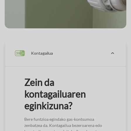
Kontagailua
Zein da
kontagailuaren
eginkizuna?
Bere funtzioa egindako gas-kontsumoa
zenbatzea da. Kontagailua bezeroarena edo