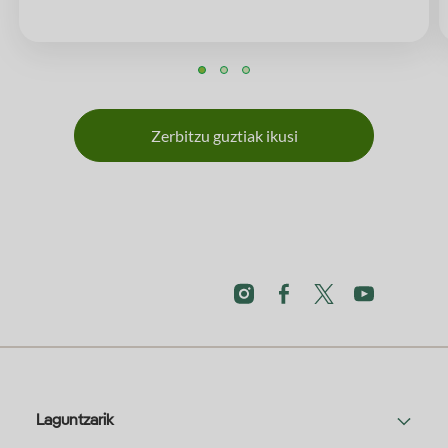
Zerbitzu guztiak ikusi
Laguntzarik