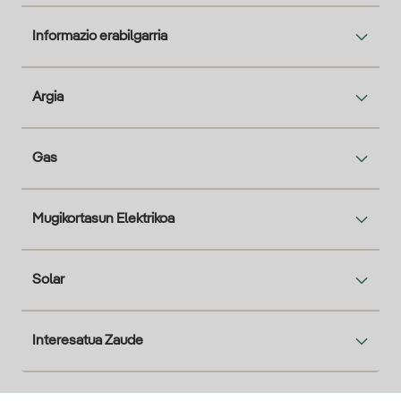
Informazio erabilgarria
Argia
Gas
Mugikortasun Elektrikoa
Solar
Interesatua Zaude