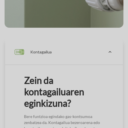
Kontagailua
Zein da
kontagailuaren
eginkizuna?
Bere funtzioa egindako gas-kontsumoa
zenbatzea da. Kontagailua bezeroarena edo