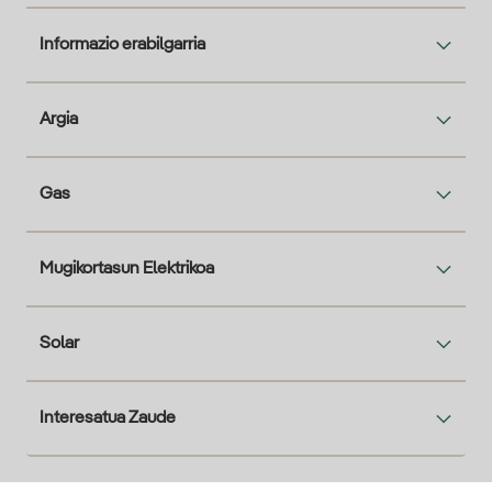
Informazio erabilgarria
Argia
Gas
Mugikortasun Elektrikoa
Solar
Interesatua Zaude