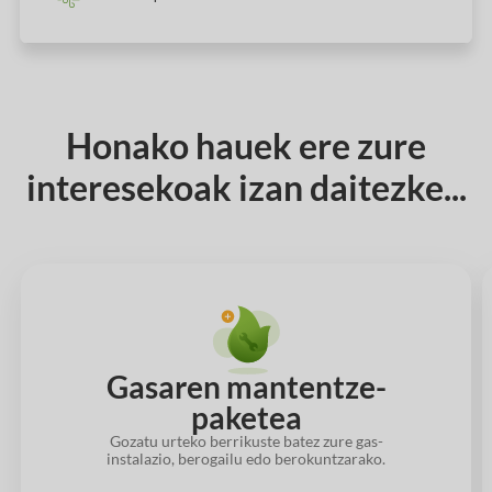
Honako hauek ere zure
interesekoak izan daitezke...
Gasaren mantentze-
paketea
Gozatu urteko berrikuste batez zure gas-
instalazio, berogailu edo berokuntzarako.