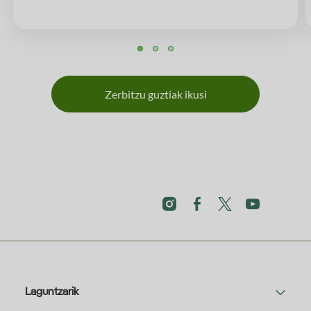
Zerbitzu guztiak ikusi
Laguntzarik