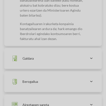
banatzailearena izan daiteke (kasu honetan,
alokairu bat kobratuko dizu; bere kostua
urtero ezartzen da Ministerioaren Agindu
baten bitartez).
Kontagailuaren irakurketa konpainia
banatzailearen ardura da; hark emango dio
Iberdrolari egindako kontsumoaren berri,
fakturatu ahal izan dezan.
Galdara
Berogailua
Aireztapen sareta