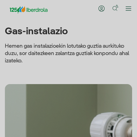
Gas-instalazio
Hemen gas instalazioekin lotutako guztia aurkituko
duzu, sor daitezkeen zalantza guztiak konpondu ahal
izateko.