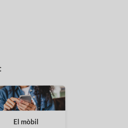
t
El mòbil