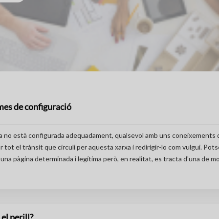
es de configuració
ica no està configurada adequadament, qualsevol amb uns coneixements
 tot el trànsit que circuli per aquesta xarxa i redirigir-lo com vulgui. Po
una pàgina determinada i legítima però, en realitat, es tracta d'una de m
el perill?