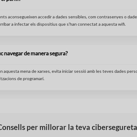
ents aconsegueixen accedir a dades sensibles, com contrasenyes o dades
arribar a infectar els dispositius que s'han connectat a aquesta wifi.
c navegar de manera segura?
 aquesta mena de xarxes, evita iniciar sessió amb les teves dades perso
itzacions de programari.
Consells per millorar la teva cibersegureta