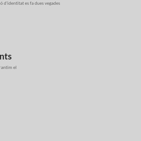
ió d'identitat es fa dues vegades
ents
rantim el