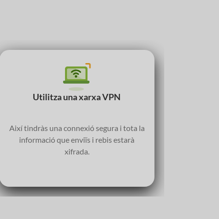
Utilitza una xarxa VPN
D
Així tindràs una connexió segura i tota la
Des
informació que enviïs i rebis estarà
dispos
xifrada.