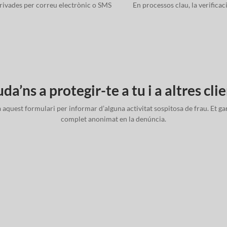
ivades per correu electrònic o SMS
En processos clau, la verificac
da’ns a protegir-te a tu i a altres cli
aquest formulari per informar d’alguna activitat sospitosa de frau. Et ga
complet anonimat en la denúncia.