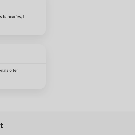
 bancàries, i
nals o fer
t