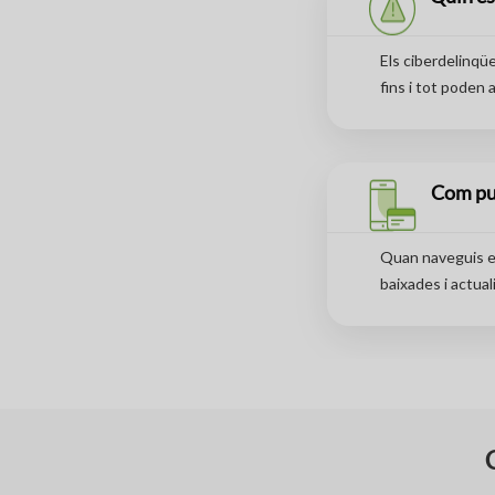
Els ciberdelinqü
fins i tot poden 
Com pu
Quan naveguis en
baixades i actual