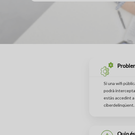
Problem
Si una wifi públ
podrà interceptar
estàs accedint a 
ciberdelinqüent.
Quin és 