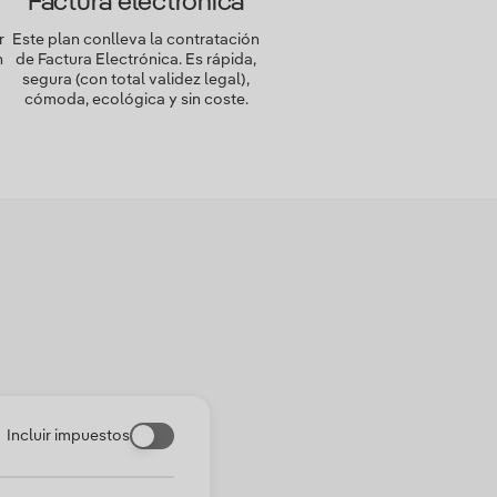
Factura electrónica
r
Este plan conlleva la contratación
n
de Factura Electrónica. Es rápida,
segura (con total validez legal),
cómoda, ecológica y sin coste.
Incluir impuestos