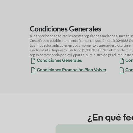
Condiciones Generales
A los precios se añadirán los costes regulados asociados al mecanis
Coste Precio estable por cliente (comercialización) de 0,024688 €/
Los impuestos aplicables en cada momento y que se desglosarán en f
Melilla el IPSI (1% o 4% o según corresponda por ley). Los seguros inc
electricidad el Impuesto Eléctrico (5,113% o 0,5% o el importe m
según corresponda por ley) y para el suministro de gas el impues
Condiciones Generales
Con
Condiciones Promoción Plan Volver
Con
¿En qué fe