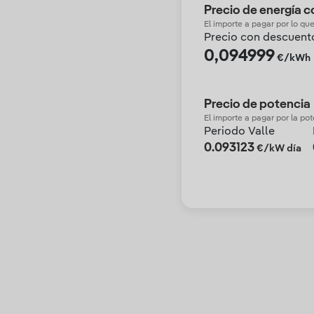
Precio de energía 
El importe a pagar por lo q
Precio con descuent
0,094999
€/kWh
Precio de potencia
El importe a pagar por la po
Periodo Valle
0.093123
€/kW día