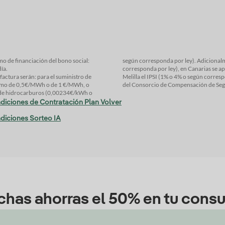
mo de financiación del bono social:
según corresponda por ley). Adicionalm
día.
corresponda por ley), en Canarias se ap
actura serán: para el suministro de
luyen los impuestos (IPS), el recargo
ínimo de 0,5€/MWh o de 1 €/MWh, o
del Consorcio de Compensación de Segur
to de hidrocarburos (0,00234€/kWh o
diciones de Contratación Plan Volver
diciones Sorteo IA
chas ahorras el 50% en tu cons