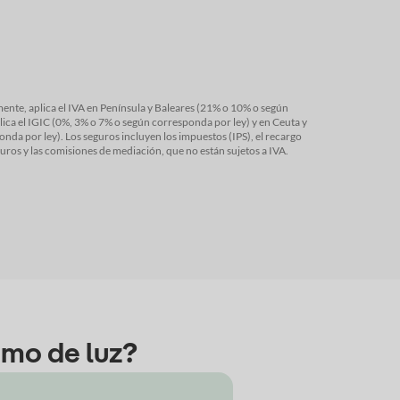
ente, aplica el IVA en Península y Baleares (21% o 10% o según
lica el IGIC (0%, 3% o 7% o según corresponda por ley) y en Ceuta y
os y las comisiones de mediación, que no están sujetos a IVA.
umo de luz?