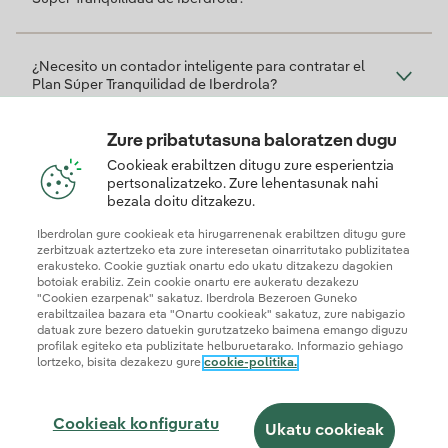
¿Necesito un contador inteligente para contratar el
Plan Súper Tranquilidad de Iberdrola?
Zure pribatutasuna baloratzen dugu
¿Tengo factura electrónica incluida con el Plan?
Cookieak erabiltzen ditugu zure esperientzia
pertsonalizatzeko. Zure lehentasunak nahi
bezala doitu ditzakezu.
Zein da plan honekin soberakinak konpentsatzeko
Iberdrolan gure cookieak eta hirugarrenenak erabiltzen ditugu gure
prezioa?
zerbitzuak aztertzeko eta zure interesetan oinarritutako publizitatea
erakusteko. Cookie guztiak onartu edo ukatu ditzakezu dagokien
botoiak erabiliz. Zein cookie onartu ere aukeratu dezakezu
"Cookien ezarpenak" sakatuz. Iberdrola Bezeroen Guneko
erabiltzailea bazara eta "Onartu cookieak" sakatuz, zure nabigazio
datuak zure bezero datuekin gurutzatzeko baimena emango diguzu
profilak egiteko eta publizitate helburuetarako. Informazio gehiago
lortzeko, bisita dezakezu gure
cookie-politika.
© 2026 Iberdrola Clientes S.A.U.
Cookieak konfiguratu
Ukatu cookieak