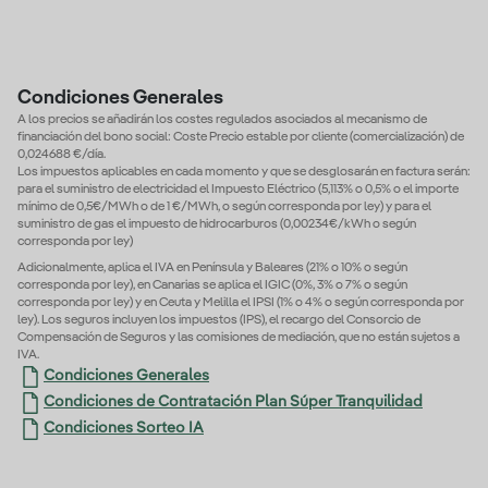
Condiciones Generales
A los precios se añadirán los costes regulados asociados al mecanismo de
financiación del bono social: Coste Precio estable por cliente (comercialización) de
0,024688 €/día.
Los impuestos aplicables en cada momento y que se desglosarán en factura serán:
para el suministro de electricidad el Impuesto Eléctrico (5,113% o 0,5% o el importe
mínimo de 0,5€/MWh o de 1 €/MWh, o según corresponda por ley) y para el
suministro de gas el impuesto de hidrocarburos (0,00234€/kWh o según
corresponda por ley)
Adicionalmente, aplica el IVA en Península y Baleares (21% o 10% o según
corresponda por ley), en Canarias se aplica el IGIC (0%, 3% o 7% o según
corresponda por ley) y en Ceuta y Melilla el IPSI (1% o 4% o según corresponda por
ley). Los seguros incluyen los impuestos (IPS), el recargo del Consorcio de
Compensación de Seguros y las comisiones de mediación, que no están sujetos a
IVA.
Condiciones Generales
Condiciones de Contratación Plan Súper Tranquilidad
Condiciones Sorteo IA