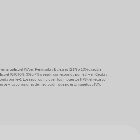
ínsula y Baleares (21% o 10% o según
da por ley) y en Ceuta y
ción de Seguros y las comisiones de mediación, que no están sujetos a IVA.