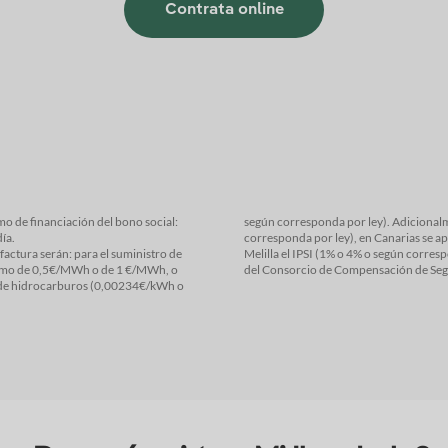
Contrata online
según corresponda por ley). Adicionalmente, aplica el IVA en Pen
24688 €/día.
corresponda por ley), en Canarias se aplica el IGIC (0%, 3% o 7% o según correspon
án: para el suministro de
mpuestos (IPS), el recargo
 €/MWh, o
del Consorcio de Compensa