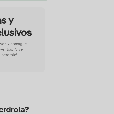
s y
clusivos
ivos y consigue
ventos. ¡Vive
Iberdrola!
erdrola?