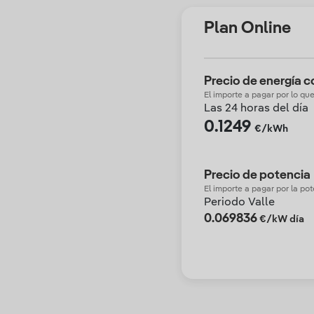
Plan Online
Precio de energía 
El importe a pagar por lo q
Las 24 horas del día
0.1249
€/kWh
Precio de potencia
El importe a pagar por la po
Periodo Valle
0.069836
€/kW día