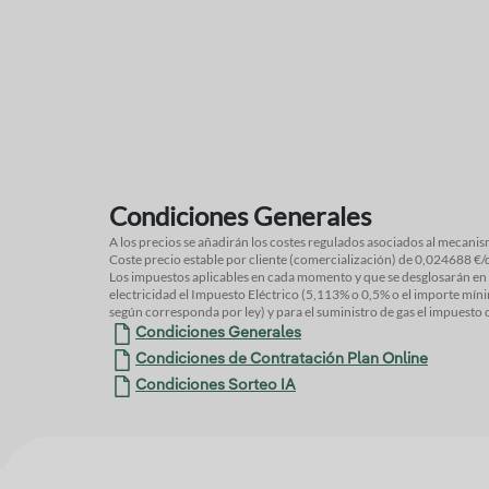
Condiciones Generales
A los precios se añadirán los costes regulados asociados al mecanismo de financiación del bono social:
Coste precio estable por cliente (comercialización) de 0,0
Los impuestos aplicables en cada momento y que se desglosarán en factura ser
Melilla el IPSI (1% o 4% o según corresponda por ley). Los seguros incluyen los i
electricidad el Impuesto Eléctrico (5,113% o 0,5% o el importe mínimo de 0,5€/MWh o de 1
según corresponda por ley) y para el suministro de gas el impuesto de hidrocarburos (0,00234€/kWh o
Condiciones Generales
Condiciones de Contratación Plan Online
Condiciones Sorteo IA