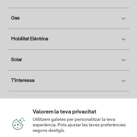
Gas
Mobilitat Elèctrica
Solar
T'interessa
Descarga la App Iberdrola Clientes
Valorem la teva privacitat
Utilitzem galetes per personalitzar la teva
experiència. Pots ajustar les teves preferències
segons desitgis.