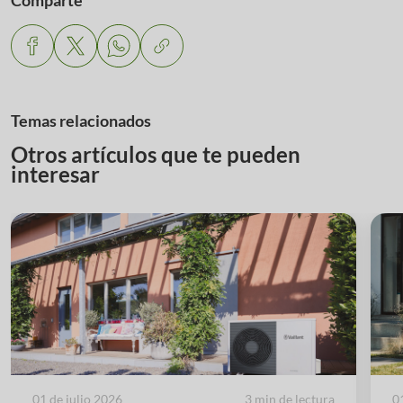
Temas relacionados
Otros artículos que te pueden
interesar
01 de julio 2026
3 min de lectura
0