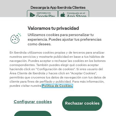
Descarga la App Iberdrola Clientes
Valoramos tu privacidad
Nuestros certificados de confianza
Utilizamos cookies para personalizar tu
experiencia. Puedes ajustar tus preferencias
como desees.
En Iberdrola utilizamos cookies propias y de terceros para analizar
nuestros servicios y mostrarte publicidad en base a tus hábitos de
navegación. Puedes aceptar o rechazar las cookies en los botones
correspondientes. También puedes elegir qué cookies aceptar
haciendo click en "Configuración de cookies". Si eres usuario del
Área Cliente de Iberdrola y haces click en "Aceptar Cookies",
permitirás que crucemos tus datos de navegación con tus datos de
cliente para fines de perfilado y publicidad. Para más información,
puedes visitar nuestra
Política de Cookies.
Mapa web
Información legal y Política de cookies
Política de privacidad
Configurar cookies
Seguridad de la información
Accesibilidad
Configurar cookies
¿Cómo ser colaborador?
Transparencia IA
Iberdrola.com
Rechazar cookies
© 2026 Iberdrola Clientes S.A.U.