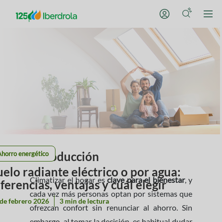
Introducción
Ahorro energético
uelo radiante eléctrico o por agua:
Climatizar el hogar es
clave para el bienestar
, y
iferencias, ventajas y cuál elegir
cada vez más personas optan por sistemas que
de febrero 2026
3 min de lectura
ofrezcan confort sin renunciar al ahorro. Sin
embargo, al tomar la decisión, es habitual dudar