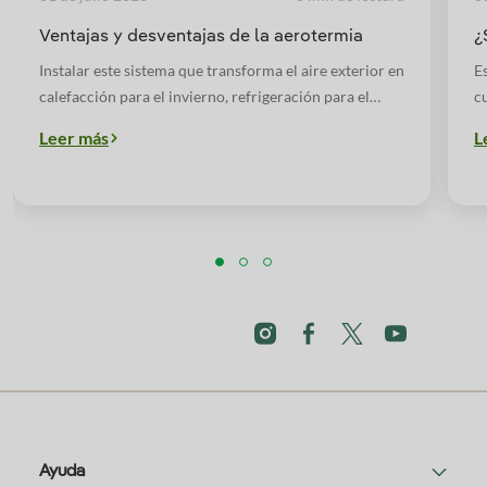
Ventajas y desventajas de la aerotermia
¿
Instalar este sistema que transforma el aire exterior en
E
calefacción para el invierno, refrigeración para el
c
verano y agua caliente todo el año, permite reducir el
c
Leer más
L
consumo de energía en un edificio y contribuye al
es
cuidado del medioambiente ya que es una energía
renovable.
Ayuda