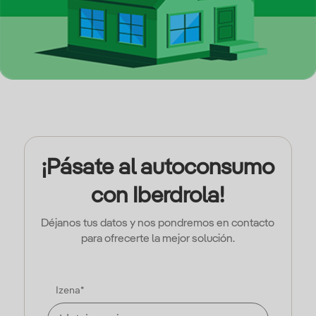
¡Pásate al autoconsumo
con Iberdrola!
Déjanos tus datos y nos pondremos en contacto
para ofrecerte la mejor solución.
Izena*