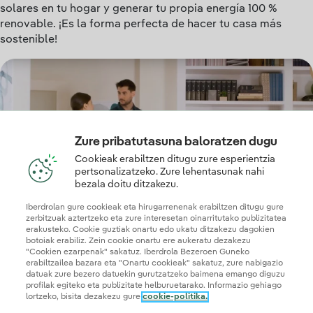
solares en tu hogar y generar tu propia energía 100 %
renovable. ¡Es la forma perfecta de hacer tu casa más
sostenible!
Zure pribatutasuna baloratzen dugu
Cookieak erabiltzen ditugu zure esperientzia
pertsonalizatzeko. Zure lehentasunak nahi
bezala doitu ditzakezu.
Iberdrolan gure cookieak eta hirugarrenenak erabiltzen ditugu gure
zerbitzuak aztertzeko eta zure interesetan oinarritutako publizitatea
erakusteko. Cookie guztiak onartu edo ukatu ditzakezu dagokien
botoiak erabiliz. Zein cookie onartu ere aukeratu dezakezu
"Cookien ezarpenak" sakatuz. Iberdrola Bezeroen Guneko
erabiltzailea bazara eta "Onartu cookieak" sakatuz, zure nabigazio
datuak zure bezero datuekin gurutzatzeko baimena emango diguzu
profilak egiteko eta publizitate helburuetarako. Informazio gehiago
lortzeko, bisita dezakezu gure
cookie-politika.