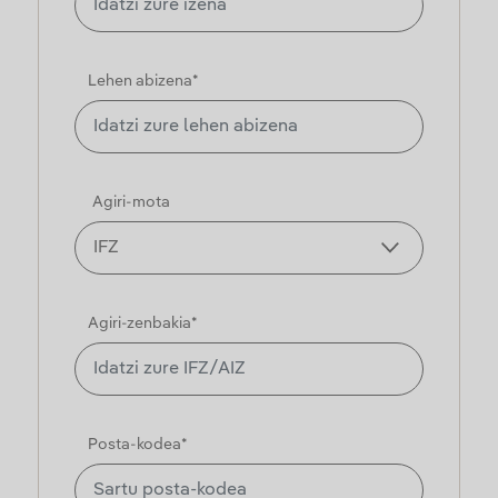
Lehen abizena*
Agiri-mota
Agiri-zenbakia*
Posta-kodea*