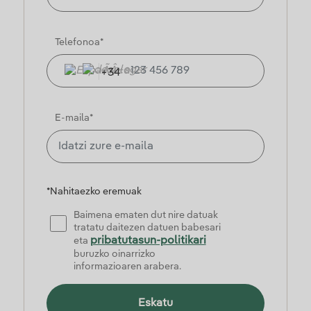
Telefonoa*
+34
E-maila*
*Nahitaezko eremuak
Baimena ematen dut nire datuak
tratatu daitezen datuen babesari
pribatutasun-politikari
eta
buruzko oinarrizko
informazioaren arabera.
Eskatu