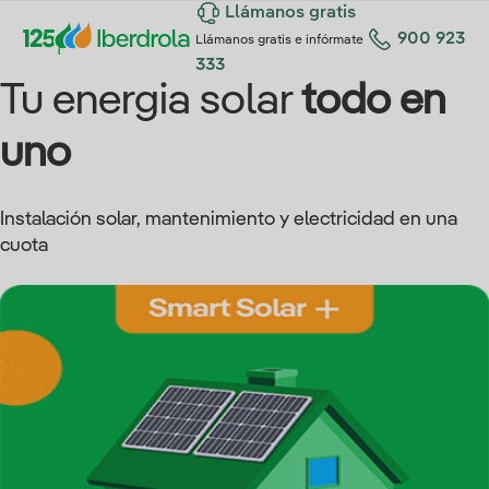
Llámanos gratis
900 923
Llámanos gratis e infórmate
333
Tu energia solar
todo en
uno
Instalación solar, mantenimiento y electricidad en una
cuota