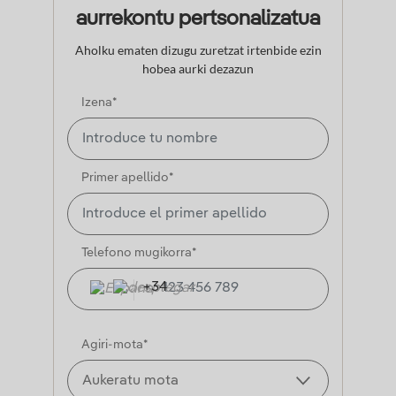
aurrekontu pertsonalizatua
Aholku ematen dizugu zuretzat irtenbide ezin
hobea aurki dezazun
Izena*
Primer apellido*
Telefono mugikorra*
+34
Agiri-mota*