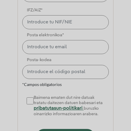
IFZ/AIZ*
Posta elektronikoa*
Posta-kodea
*Campos obligatorios
Baimena ematen dut nire datuak
tratatu daitezen datuen babesari eta
pribatutasun-politikari
buruzko
oinarrizko informazioaren arabera.