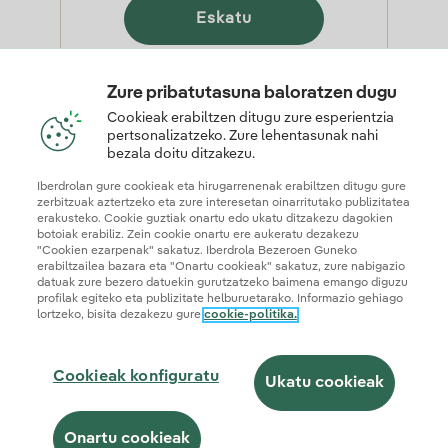
Eskatu
Zure pribatutasuna baloratzen dugu
Cookieak erabiltzen ditugu zure esperientzia
pertsonalizatzeko. Zure lehentasunak nahi
Kalkulatu berriro eskaintza
bezala doitu ditzakezu.
Iberdrolan gure cookieak eta hirugarrenenak erabiltzen ditugu gure
zerbitzuak aztertzeko eta zure interesetan oinarritutako publizitatea
erakusteko. Cookie guztiak onartu edo ukatu ditzakezu dagokien
botoiak erabiliz. Zein cookie onartu ere aukeratu dezakezu
"Cookien ezarpenak" sakatuz. Iberdrola Bezeroen Guneko
erabiltzailea bazara eta "Onartu cookieak" sakatuz, zure nabigazio
datuak zure bezero datuekin gurutzatzeko baimena emango diguzu
profilak egiteko eta publizitate helburuetarako. Informazio gehiago
lortzeko, bisita dezakezu gure
cookie-politika.
© 2026 Iberdrola Clientes S.A.U.
Cookieak konfiguratu
Ukatu cookieak
Web mapa
Legezko informazioa et cookie politika
Pribatutasun politika
Onartu cookieak
Cookie konfigurazioa
Informazioaren segurtasuna
Erabilerraztasuna