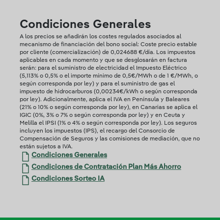
Condiciones Generales
A los precios se añadirán los costes regulados asociados al
mecanismo de financiación del bono social: Coste precio estable
por cliente (comercialización) de 0,024688 €/día. Los impuestos
aplicables en cada momento y que se desglosarán en factura
serán: para el suministro de electricidad el Impuesto Eléctrico
(5,113% o 0,5% o el importe mínimo de 0,5€/MWh o de 1 €/MWh, o
según corresponda por ley) y para el suministro de gas el
impuesto de hidrocarburos (0,00234€/kWh o según corresponda
por ley).
Adicionalmente, aplica el IVA en Península y Baleares
(21% o 10% o según corresponda por ley), en Canarias se aplica el
IGIC (0%, 3% o 7% o según corresponda por ley) y en Ceuta y
Melilla el IPSI (1% o 4% o según corresponda por ley). Los seguros
incluyen los impuestos (IPS), el recargo del Consorcio de
Compensación de Seguros y las comisiones de mediación, que no
están sujetos a IVA.
Condiciones Generales
Condiciones de Contratación Plan Más Ahorro
Condiciones Sorteo IA