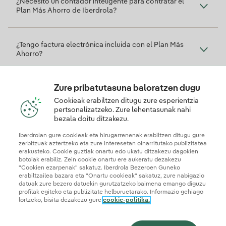
¿Necesito un contador inteligente para contratar el
Plan Más Ahorro de Iberdrola?
¿Tengo factura electrónica incluida con el Plan Más
Ahorro?
Zure pribatutasuna baloratzen dugu
¿Cómo puedo saber el descuento que llevo
acumulado?
Cookieak erabiltzen ditugu zure esperientzia
pertsonalizatzeko. Zure lehentasunak nahi
bezala doitu ditzakezu.
Zein da plan honekin soberakinak konpentsatzeko
Iberdrolan gure cookieak eta hirugarrenenak erabiltzen ditugu gure
prezioa?
zerbitzuak aztertzeko eta zure interesetan oinarritutako publizitatea
erakusteko. Cookie guztiak onartu edo ukatu ditzakezu dagokien
botoiak erabiliz. Zein cookie onartu ere aukeratu dezakezu
"Cookien ezarpenak" sakatuz. Iberdrola Bezeroen Guneko
erabiltzailea bazara eta "Onartu cookieak" sakatuz, zure nabigazio
datuak zure bezero datuekin gurutzatzeko baimena emango diguzu
profilak egiteko eta publizitate helburuetarako. Informazio gehiago
lortzeko, bisita dezakezu gure
cookie-politika.
© 2026 Iberdrola Clientes S.A.U.