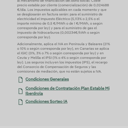
al mecanismo de financiación del bono social: Coste
precio estable por cliente (comercialización) de 0,024688
€/día. Los impuestos aplicables en cada momento y que
se desglosarán en factura serán: para el suministro de
electricidad el Impuesto Eléctrico (5,113% o 2,5% o el
importe mínimo de 0,5 €/MWh o de 1 €/MWh, o según
corresponda por ley) y para el suministro de gas el
impuesto de hidrocarburos (0,00234€/kWh o según
corresponda por ley).
Adicionalmente, aplica el IVA en Península y Baleares (21%
o 10% o según corresponda por ley), en Canarias se aplica
el IGIC (0%, 3% o 7% o según corresponda por ley) y en
Ceuta y Melilla el IPSI (1% o 4% o según corresponda por
ley). Los seguros incluyen los impuestos (IPS), el recargo
del Consorcio de Compensación de Seguros y las
comisiones de mediación, que no están sujetos a IVA.
Condiciones Generales
Condiciones de Contratación Plan Estable Mi
Iberdrola
Condiciones Sorteo IA