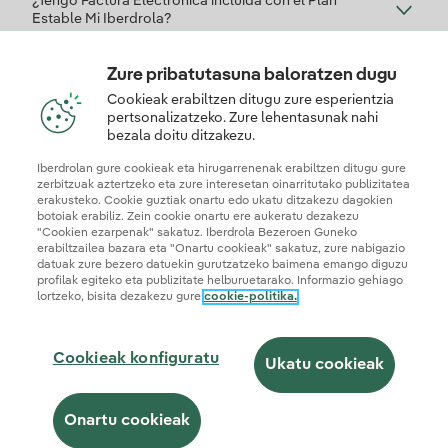
¿Tengo Factura Electrónica incluida con el Plan
Estable Mi Iberdrola?
Zure pribatutasuna baloratzen dugu
¿Todos los planes de Iberdrola son 100% Verdes?
Cookieak erabiltzen ditugu zure esperientzia
pertsonalizatzeko. Zure lehentasunak nahi
bezala doitu ditzakezu.
Zein da plan honekin soberakinak konpentsatzeko
Iberdrolan gure cookieak eta hirugarrenenak erabiltzen ditugu gure
prezioa?
zerbitzuak aztertzeko eta zure interesetan oinarritutako publizitatea
erakusteko. Cookie guztiak onartu edo ukatu ditzakezu dagokien
botoiak erabiliz. Zein cookie onartu ere aukeratu dezakezu
"Cookien ezarpenak" sakatuz. Iberdrola Bezeroen Guneko
erabiltzailea bazara eta "Onartu cookieak" sakatuz, zure nabigazio
datuak zure bezero datuekin gurutzatzeko baimena emango diguzu
profilak egiteko eta publizitate helburuetarako. Informazio gehiago
lortzeko, bisita dezakezu gure
cookie-politika.
© 2026 Iberdrola Clientes S.A.U.
Cookieak konfiguratu
Ukatu cookieak
Web mapa
Legezko informazioa et cookie politika
Pribatutasun politika
Onartu cookieak
Cookie konfigurazioa
Informazioaren segurtasuna
Erabilerraztasuna
Nola izan lankidea
Gardentasuna IA
Iberdrola.com