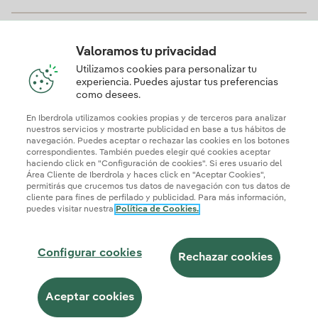
¿Necesito un contador inteligente para contratar el
Plan Online?
Valoramos tu privacidad
Utilizamos cookies para personalizar tu
experiencia. Puedes ajustar tus preferencias
como desees.
¿Cuál es el precio de compensación de excedentes
con este plan?
En Iberdrola utilizamos cookies propias y de terceros para analizar
nuestros servicios y mostrarte publicidad en base a tus hábitos de
navegación. Puedes aceptar o rechazar las cookies en los botones
correspondientes. También puedes elegir qué cookies aceptar
haciendo click en "Configuración de cookies". Si eres usuario del
Área Cliente de Iberdrola y haces click en "Aceptar Cookies",
permitirás que crucemos tus datos de navegación con tus datos de
cliente para fines de perfilado y publicidad. Para más información,
puedes visitar nuestra
Política de Cookies.
© 2026 Iberdrola Clientes S.A.U.
Configurar cookies
Rechazar cookies
Mapa web
Información legal y Política de cookies
Política de privacidad
Configuración de cookies
Aceptar cookies
Seguridad de la información
Accesibilidad
¿Cómo ser colaborador?
Transparencia IA
Iberdrola.com