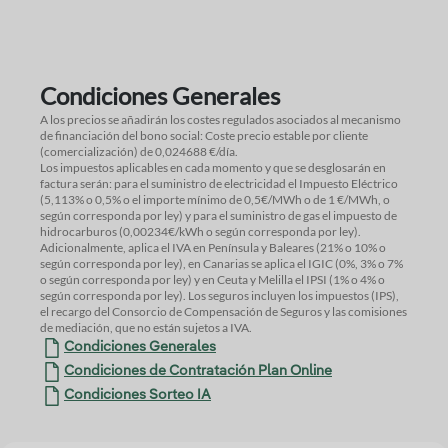
Condiciones Generales
A los precios se añadirán los costes regulados asociados al mecanismo
de financiación del bono social: Coste precio estable por cliente
(comercialización) de 0,024688 €/día.
Los impuestos aplicables en cada momento y que se desglosarán en
factura serán: para el suministro de electricidad el Impuesto Eléctrico
(5,113% o 0,5% o el importe mínimo de 0,5€/MWh o de 1 €/MWh, o
según corresponda por ley) y para el suministro de gas el impuesto de
hidrocarburos (0,00234€/kWh o según corresponda por ley).
Adicionalmente, aplica el IVA en Península y Baleares (21% o 10% o
según corresponda por ley), en Canarias se aplica el IGIC (0%, 3% o 7%
o según corresponda por ley) y en Ceuta y Melilla el IPSI (1% o 4% o
según corresponda por ley). Los seguros incluyen los impuestos (IPS),
el recargo del Consorcio de Compensación de Seguros y las comisiones
de mediación, que no están sujetos a IVA.
Condiciones Generales
Condiciones de Contratación Plan Online
Condiciones Sorteo IA