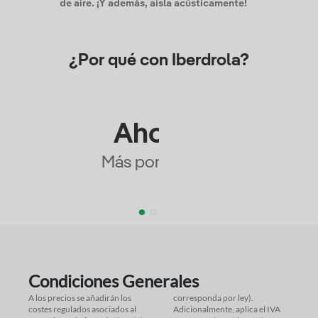
de aire. ¡Y además, aísla acústicamente!
¿Por qué con Iberdrola?
Ahorro
Más por menos
Condiciones Generales
A los precios se añadirán los
corresponda por ley).
costes regulados asociados al
Adicionalmente, aplica el IVA