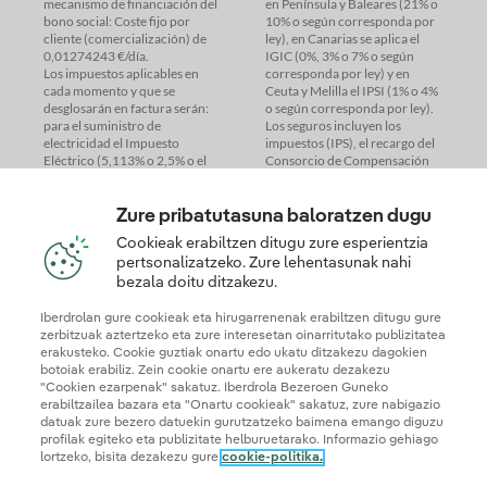
mecanismo de financiación del
en Península y Baleares (21% o
bono social: Coste fijo por
10% o según corresponda por
cliente (comercialización) de
ley), en Canarias se aplica el
0,01274243 €/día.
IGIC (0%, 3% o 7% o según
Los impuestos aplicables en
corresponda por ley) y en
cada momento y que se
Ceuta y Melilla el IPSI (1% o 4%
desglosarán en factura serán:
o según corresponda por ley).
para el suministro de
Los seguros incluyen los
electricidad el Impuesto
impuestos (IPS), el recargo del
Eléctrico (5,113% o 2,5% o el
Consorcio de Compensación
importe mínimo de 0,5€*/MWh
de Seguros y las comisiones de
o de 1 €/MWh, o según
mediación, que no están
corresponda por ley) y para el
sujetos a IVA. (1) Instalando
Zure pribatutasuna baloratzen dugu
suministro de gas el impuesto
aerotermia, solar, aire
Cookieak erabiltzen ditugu zure esperientzia
de hidrocarburos
acondicionado o aislamiento
pertsonalizatzeko. Zure lehentasunak nahi
(0,00234€/kWh o según
para viviendas unifamiliares
bezala doitu ditzakezu.
Condiciones Generales
Condiciones de Contratación
Iberdrolan gure cookieak eta hirugarrenenak erabiltzen ditugu gure
Aislamiento térmico
zerbitzuak aztertzeko eta zure interesetan oinarritutako publizitatea
erakusteko. Cookie guztiak onartu edo ukatu ditzakezu dagokien
botoiak erabiliz. Zein cookie onartu ere aukeratu dezakezu
"Cookien ezarpenak" sakatuz. Iberdrola Bezeroen Guneko
erabiltzailea bazara eta "Onartu cookieak" sakatuz, zure nabigazio
datuak zure bezero datuekin gurutzatzeko baimena emango diguzu
profilak egiteko eta publizitate helburuetarako. Informazio gehiago
lortzeko, bisita dezakezu gure
cookie-politika.