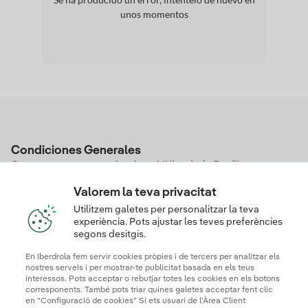
unos momentos
Condiciones Generales
Queremos que tu experiencia en Mi Iberdrola Familias sea
segura, sencilla y sin sorpresas. Para ello, hemos redactado
estas condiciones generales explicándote punto por punto el
Valorem la teva privacitat
funcionamiento del programa. Te invitamos a leerlas con calma
Utilitzem galetes per personalitzar la teva
para conocer tus derechos como usuario y saber exactamente
experiència. Pots ajustar les teves preferències
qué estás aceptando al unirte a nosotros.
segons desitgis.
Condiciones del programa
En Iberdrola fem servir cookies pròpies i de tercers per analitzar els
nostres serveis i per mostrar-te publicitat basada en els teus
interessos. Pots acceptar o rebutjar totes les cookies en els botons
corresponents. També pots triar quines galetes acceptar fent clic
en "Configuració de cookies" Si ets usuari de l'Àrea Client