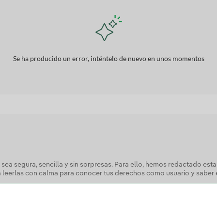
Se ha producido un error, inténtelo de nuevo en unos momentos
 sea segura, sencilla y sin sorpresas. Para ello, hemos redactado es
a leerlas con calma para conocer tus derechos como usuario y saber 