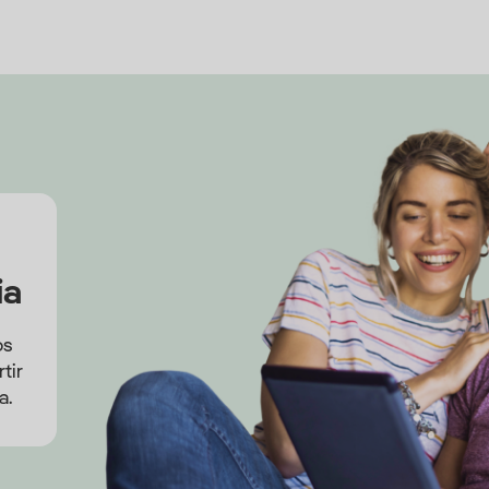
o
ia
os
tir
a.