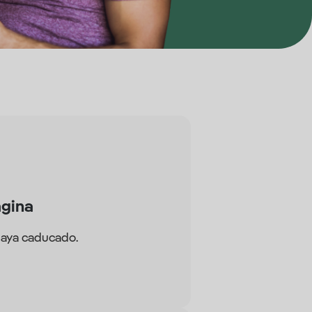
ágina
haya caducado.