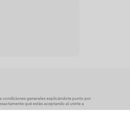
tas condiciones generales explicándote punto por
exactamente qué estás aceptando al unirte a