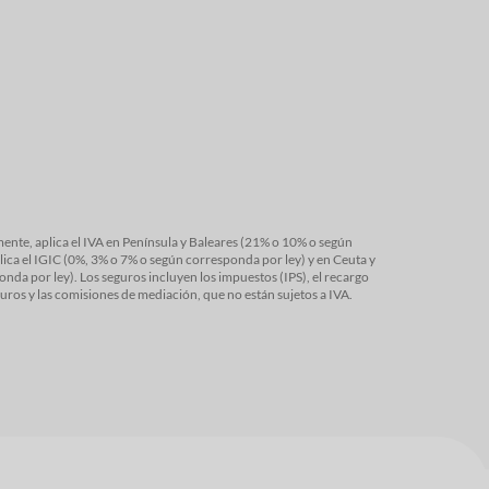
ínsula y Baleares (21% o 10% o según
da por ley) y en Ceuta y
ción de Seguros y las comisiones de mediación, que no están sujetos a IVA.