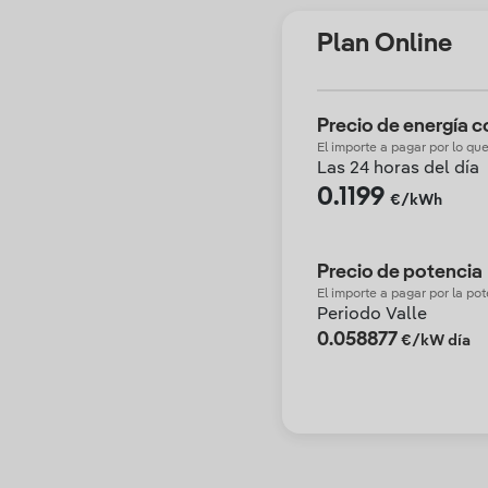
Plan Online
Precio de energía 
El importe a pagar por lo q
Las 24 horas del día
0.1199
€/kWh
Precio de potencia
El importe a pagar por la po
Periodo Valle
0.058877
€/kW día