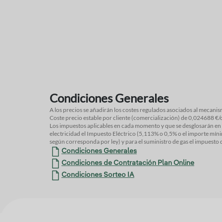
Condiciones Generales
A los precios se añadirán los costes regulados asociados al mecanismo de financiación del bono social:
Coste precio estable por cliente (comercialización) de 0,0
Los impuestos aplicables en cada momento y que se desglosarán en factura ser
Melilla el IPSI (1% o 4% o según corresponda por ley). Los seguros incluyen los i
electricidad el Impuesto Eléctrico (5,113% o 0,5% o el importe mínimo de 0,5€/MWh o de 1
según corresponda por ley) y para el suministro de gas el impuesto de hidrocarburos (0,00234€/kWh o
Condiciones Generales
Condiciones de Contratación Plan Online
Condiciones Sorteo IA