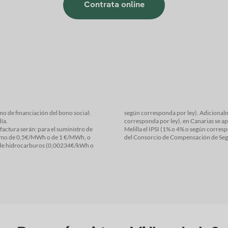
Contrata online
según corresponda por ley). Adicionalmente, aplica el IVA en Pen
24688 €/día.
corresponda por ley), en Canarias se aplica el IGIC (0%, 3% o 7% o según correspon
án: para el suministro de
mpuestos (IPS), el recargo
 €/MWh, o
del Consorcio de Compensa