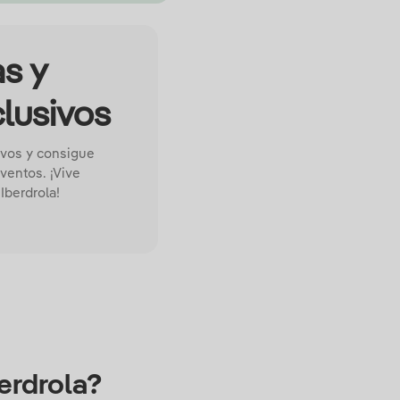
s y
clusivos
ivos y consigue
ventos. ¡Vive
Iberdrola!
erdrola?