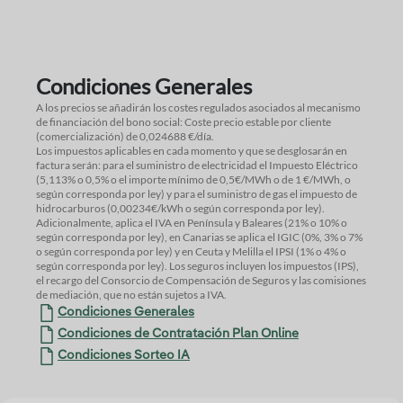
Condiciones Generales
A los precios se añadirán los costes regulados asociados al mecanismo
de financiación del bono social: Coste precio estable por cliente
(comercialización) de 0,024688 €/día.
Los impuestos aplicables en cada momento y que se desglosarán en
factura serán: para el suministro de electricidad el Impuesto Eléctrico
(5,113% o 0,5% o el importe mínimo de 0,5€/MWh o de 1 €/MWh, o
según corresponda por ley) y para el suministro de gas el impuesto de
hidrocarburos (0,00234€/kWh o según corresponda por ley).
Adicionalmente, aplica el IVA en Península y Baleares (21% o 10% o
según corresponda por ley), en Canarias se aplica el IGIC (0%, 3% o 7%
o según corresponda por ley) y en Ceuta y Melilla el IPSI (1% o 4% o
según corresponda por ley). Los seguros incluyen los impuestos (IPS),
el recargo del Consorcio de Compensación de Seguros y las comisiones
de mediación, que no están sujetos a IVA.
Condiciones Generales
Condiciones de Contratación Plan Online
Condiciones Sorteo IA