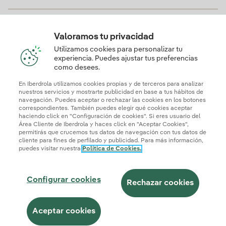
¿Necesito un contador inteligente para contratar el
Plan Online?
Valoramos tu privacidad
Utilizamos cookies para personalizar tu
experiencia. Puedes ajustar tus preferencias
como desees.
¿Cuál es el precio de compensación de excedentes
con este plan?
En Iberdrola utilizamos cookies propias y de terceros para analizar
nuestros servicios y mostrarte publicidad en base a tus hábitos de
navegación. Puedes aceptar o rechazar las cookies en los botones
correspondientes. También puedes elegir qué cookies aceptar
haciendo click en "Configuración de cookies". Si eres usuario del
Área Cliente de Iberdrola y haces click en "Aceptar Cookies",
permitirás que crucemos tus datos de navegación con tus datos de
cliente para fines de perfilado y publicidad. Para más información,
puedes visitar nuestra
Política de Cookies.
© 2026 Iberdrola Clientes S.A.U.
Configurar cookies
Rechazar cookies
Mapa web
Información legal y Política de cookies
Política de privacidad
Configuración de cookies
Aceptar cookies
Seguridad de la información
Accesibilidad
¿Cómo ser colaborador?
Transparencia IA
Iberdrola.com