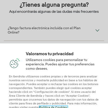
¿Tienes alguna pregunta?
Aquí encontrarás algunas de las dudas más frecuentes
¿Tengo factura electrónica incluida con el Plan
Online?
¿Necesito un contador inteligente para contratar el
Plan Online?
Valoramos tu privacidad
Utilizamos cookies para personalizar tu
experiencia. Puedes ajustar tus preferencias
como desees.
¿Cuál es el precio de compensación de excedentes
con este plan?
En Iberdrola utilizamos cookies propias y de terceros para analizar
nuestros servicios y mostrarte publicidad en base a tus hábitos de
navegación. Puedes aceptar o rechazar las cookies en los botones
correspondientes. También puedes elegir qué cookies aceptar
haciendo click en "Configuración de cookies". Si eres usuario del
Área Cliente de Iberdrola y haces click en "Aceptar Cookies",
permitirás que crucemos tus datos de navegación con tus datos de
cliente para fines de perfilado y publicidad. Para más información,
puedes visitar nuestra
Política de Cookies.