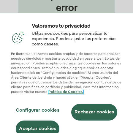
error
Valoramos tu privacidad
Utilizamos cookies para personalizar tu
experiencia. Puedes ajustar tus preferencias
como desees.
En Iberdrola utilizamos cookies propias y de terceros para analizar
nuestros servicios y mostrarte publicidad en base a tus hábitos de
navegación. Puedes aceptar o rechazar las cookies en los botones
correspondientes. También puedes elegir qué cookies aceptar
haciendo click en "Configuración de cookies". Si eres usuario del
Área Cliente de Iberdrola y haces click en "Aceptar Cookies",
permitirás que crucemos tus datos de navegación con tus datos de
cliente para fines de perfilado y publicidad. Para más información,
puedes visitar nuestra
Política de Cookies.
© 2026 Iberdrola Clientes S.A.U.
Configurar cookies
Rechazar cookies
Mapa web
Información legal y Política de cookies
Política de privacidad
Configuración de cookies
Aceptar cookies
Seguridad de la información
Accesibilidad
¿Cómo ser colaborador?