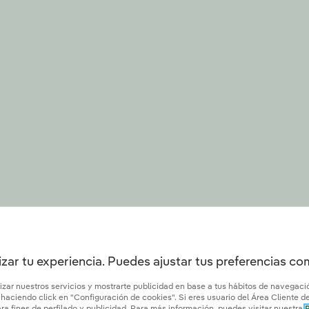
zar tu experiencia. Puedes ajustar tus preferencias c
lizar nuestros servicios y mostrarte publicidad en base a tus hábitos de navegac
aciendo click en "Configuración de cookies". Si eres usuario del Área Cliente de 