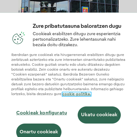
Zure pribatutasuna baloratzen dugu
Cookieak erabiltzen ditugu zure esperientzia
pertsonalizatzeko. Zure lehentasunak nahi
bezala doitu ditzakezu.
Se debe entrar con un token
Iberdrolan gure cookieak eta hirugarrenenak erabiltzen ditugu gure
zerbitzuak aztertzeko eta zure interesetan oinarritutako publizitatea
erakusteko. Cookie guztiak onartu edo ukatu ditzakezu dagokien
botoiak erabiliz. Zein cookie onartu ere aukeratu dezakezu
"Cookien ezarpenak" sakatuz. Iberdrola Bezeroen Guneko
erabiltzailea bazara eta "Onartu cookieak" sakatuz, zure nabigazio
Condiciones de la promoción
datuak zure bezero datuekin gurutzatzeko baimena emango diguzu
profilak egiteko eta publizitate helburuetarako. Informazio gehiago
Queremos que tu experiencia con Iberdrola sea segura, sencilla y sin sorpresas. Para
lortzeko, bisita dezakezu gure
cookie-politika.
ello, hemos redactado estas condiciones explicándote punto por punto el funcionamiento
de la promoción. Te invitamos a leerlas con calma para conocer tus derechos como
usuario y saber exactamente qué estás aceptando al unirte a nosotros.
Cookieak konfiguratu
Ukatu cookieak
Bases legales
Onartu cookieak