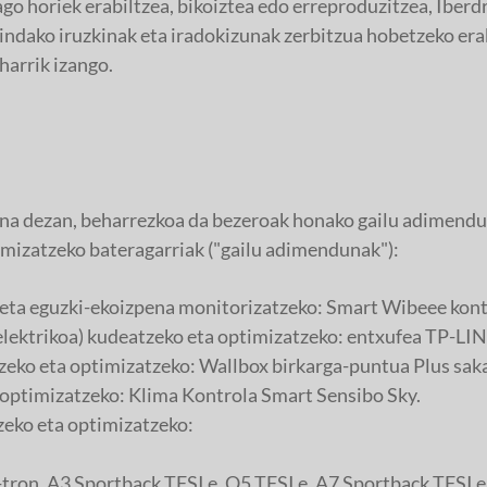
o horiek erabiltzea, bikoiztea edo erreproduzitzea, Iberdr
indako iruzkinak eta iradokizunak zerbitzua hobetzeko erab
arrik izango.
ona dezan, beharrezkoa da bezeroak honako gailu adimendun
mizatzeko bateragarriak ("gailu adimendunak"):
 eta eguzki-ekoizpena monitorizatzeko: Smart Wibeee ko
 elektrikoa) kudeatzeko eta optimizatzeko: entxufea TP-L
eko eta optimizatzeko: Wallbox birkarga-puntua Plus sak
 optimizatzeko: Klima Kontrola Smart Sensibo Sky.
tzeko eta optimizatzeko:
tron, A3 Sportback TFSI e, Q5 TFSI e, A7 Sportback TFSI e,