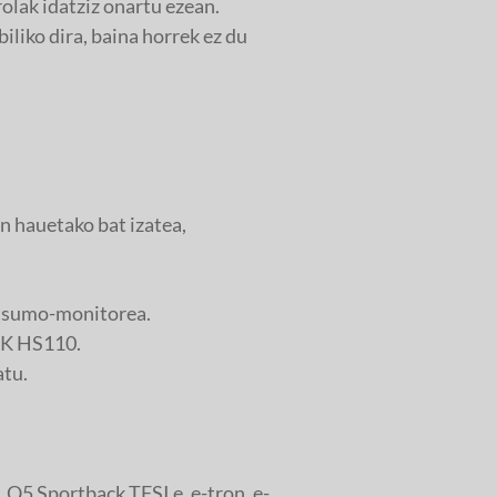
olak idatziz onartu ezean.
iliko dira, baina horrek ez du
 hauetako bat izatea,
ntsumo-monitorea.
INK HS110.
atu.
 Q5 Sportback TFSI e, e-tron, e-