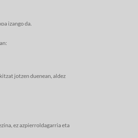
oa izango da.
an:
kitzat jotzen duenean, aldez
zina, ez azpierroldagarria eta