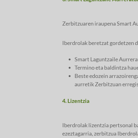
Zerbitzuaren iraupena Smart Au
Iberdrolak beretzat gordetzen 
Smart Laguntzaile Aurrerat
Termino eta baldintza haue
Beste edozein arrazoirenga
aurretik Zerbitzuan erregi
4. Lizentzia
Iberdrolak lizentzia pertsonal b
ezeztagarria, zerbitzua Iberdrol