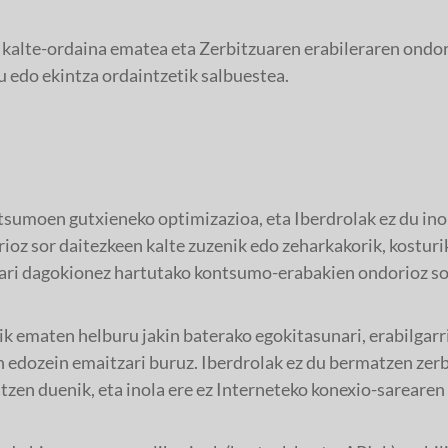
 kalte-ordaina ematea eta Zerbitzuaren erabileraren ondo
tu edo ekintza ordaintzetik salbuestea.
sumoen gutxieneko optimizazioa, eta Iberdrolak ez du inol
oz sor daitezkeen kalte zuzenik edo zeharkakorik, kosturik
zuari dagokionez hartutako kontsumo-erabakien ondorioz so
ik ematen helburu jakin baterako egokitasunari, erabilgarr
n edozein emaitzari buruz. Iberdrolak ez du bermatzen zerb
tzen duenik, eta inola ere ez Interneteko konexio-sarearen