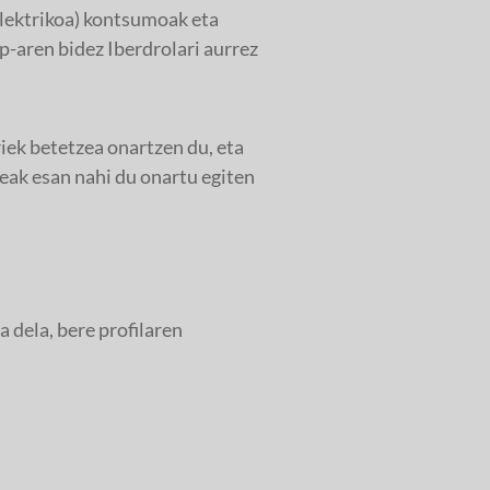
 elektrikoa) kontsumoak eta
-aren bidez Iberdrolari aurrez
ek betetzea onartzen du, eta
eak esan nahi du onartu egiten
 dela, bere profilaren