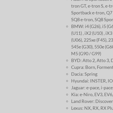
tron GT, e-tron S, e-
Sportback e-tron, Q7 
SQ8 e-tron, SQ8 Sport
BMW: i4 (G26), i5 (G60)
(U11) , iX2 (U10) , iX
(U06), 225xe (F45), 2
545e (G30), 550e (G6
M5 (G90 / G99)
BYD: Atto 2, Atto 3, D
Cupra: Born, Forment
Dacia: Spring
Hyundai: INSTER, I
Jaguar: e-pace, i-pace
Kia: e-Niro, EV3, EV6
Land Rover: Discover
Lexus: NX, RX, RX Pl