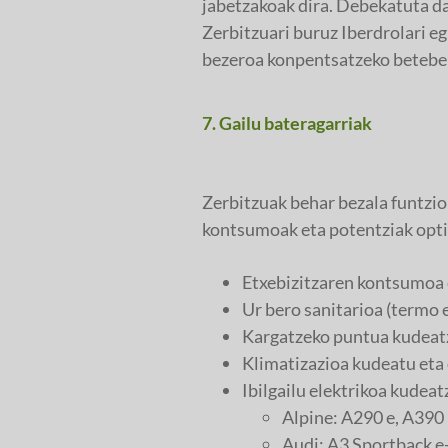
jabetzakoak dira. Debekatuta dag
Zerbitzuari buruz Iberdrolari eg
bezeroa konpentsatzeko betebeh
7. Gailu bateragarriak
Zerbitzuak behar bezala funtzi
kontsumoak eta potentziak opti
Etxebizitzaren kontsumoa
Ur bero sanitarioa (termo
Kargatzeko puntua kudeatz
Klimatizazioa kudeatu eta
Ibilgailu elektrikoa kudea
Alpine: A290 e, A390
Audi: A3 Sportback e-