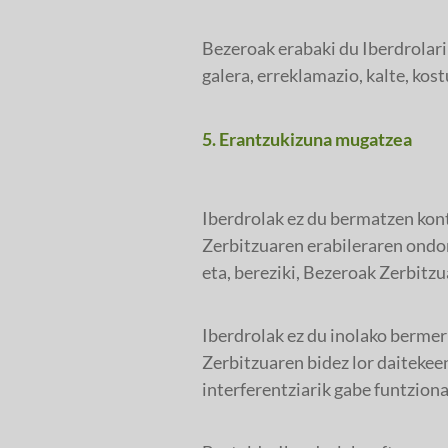
Bezeroak erabaki du Iberdrolari
galera, erreklamazio, kalte, kos
5. Erantzukizuna mugatzea
Iberdrolak ez du bermatzen kont
Zerbitzuaren erabileraren ondori
eta, bereziki, Bezeroak Zerbit
Iberdrolak ez du inolako bermer
Zerbitzuaren bidez lor daitekee
interferentziarik gabe funtziona