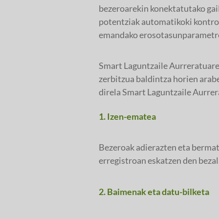
bezeroarekin konektatutako gailu
potentziak automatikoki kontrol
emandako erosotasunparametro
Smart Laguntzaile Aurreratuare
zerbitzua baldintza horien arab
direla Smart Laguntzaile Aurre
1. Izen-ematea
Bezeroak adierazten eta bermatz
erregistroan eskatzen den beza
2. Baimenak eta datu-bilketa