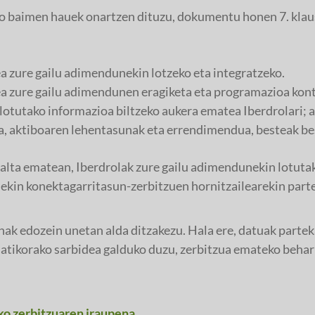
o baimen hauek onartzen dituzu, dokumentu honen 7. klaus
 zure gailu adimendunekin lotzeko eta integratzeko.
a zure gailu adimendunen eragiketa eta programazioa kon
otutako informazioa biltzeko aukera ematea Iberdrolari; a
, aktiboaren lehentasunak eta errendimendua, besteak be
lta ematean, Iberdrolak zure gailu adimendunekin lotutak
ekin konektagarritasun-zerbitzuen hornitzailearekin part
k edozein unetan alda ditzakezu. Hala ere, datuak parteka
korako sarbidea galduko duzu, zerbitzua emateko behar d
ko zerbitzuaren iraupena