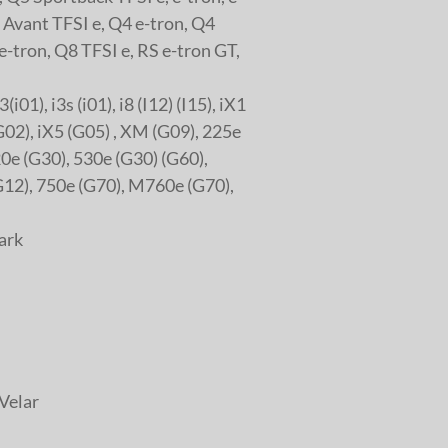
 Avant TFSI e, Q4 e-tron, Q4
e-tron, Q8 TFSI e, RS e-tron GT,
i01), i3s (i01), i8 (I12) (I15), iX1
(G02), iX5 (G05) , XM (G09), 225e
0e (G30), 530e (G30) (G60),
G12), 750e (G70), M760e (G70),
hark
Velar