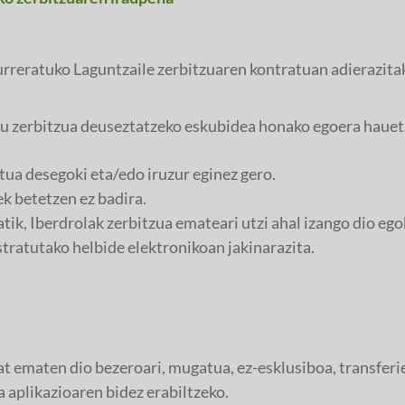
rreratuko Laguntzaile zerbitzuaren kontratuan adierazitak
du zerbitzua deuseztatzeko eskubidea honako egoera hauet
ua desegoki eta/edo iruzur eginez gero.
k betetzen ez badira.
tik, Iberdrolak zerbitzua emateari utzi ahal izango dio ego
stratutako helbide elektronikoan jakinarazita.
at ematen dio bezeroari, mugatua, ez-esklusiboa, transferie
a aplikazioaren bidez erabiltzeko.