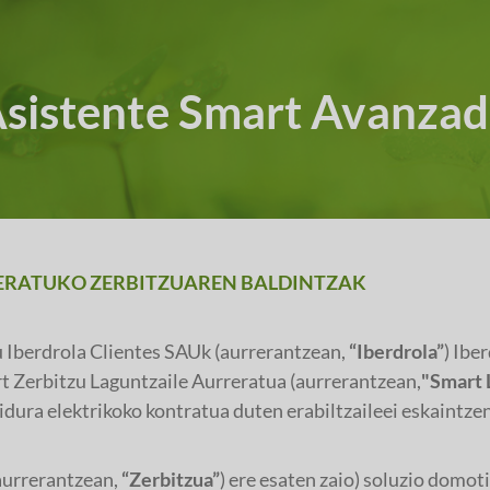
sistente Smart Avanza
ERATUKO ZERBITZUAREN BALDINTZAK
Iberdrola Clientes SAUk (aurrerantzean,
“Iberdrola”
) Ibe
t Zerbitzu Laguntzaile Aurreratua (aurrerantzean,
"Smart 
idura elektrikoko kontratua duten erabiltzaileei eskaintzen 
aurrerantzean,
“Zerbitzua”
) ere esaten zaio) soluzio domo