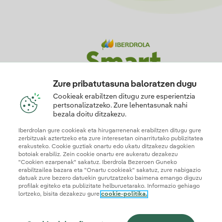
Zure pribatutasuna baloratzen dugu
Cookieak erabiltzen ditugu zure esperientzia
pertsonalizatzeko. Zure lehentasunak nahi
bezala doitu ditzakezu.
Iberdrolan gure cookieak eta hirugarrenenak erabiltzen ditugu gure
Código de Canal
zerbitzuak aztertzeko eta zure interesetan oinarritutako publizitatea
erakusteko. Cookie guztiak onartu edo ukatu ditzakezu dagokien
botoiak erabiliz. Zein cookie onartu ere aukeratu dezakezu
"Cookien ezarpenak" sakatuz. Iberdrola Bezeroen Guneko
erabiltzailea bazara eta "Onartu cookieak" sakatuz, zure nabigazio
datuak zure bezero datuekin gurutzatzeko baimena emango diguzu
profilak egiteko eta publizitate helburuetarako. Informazio gehiago
Código de Identificación
lortzeko, bisita dezakezu gure
cookie-politika.