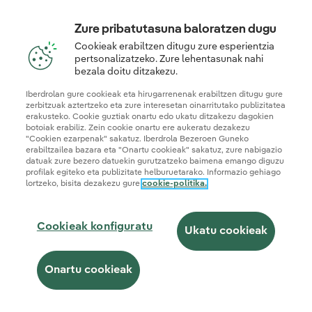
Zure pribatutasuna baloratzen dugu
Cookieak erabiltzen ditugu zure esperientzia
pertsonalizatzeko. Zure lehentasunak nahi
bezala doitu ditzakezu.
Iberdrolan gure cookieak eta hirugarrenenak erabiltzen ditugu gure
zerbitzuak aztertzeko eta zure interesetan oinarritutako publizitatea
erakusteko. Cookie guztiak onartu edo ukatu ditzakezu dagokien
botoiak erabiliz. Zein cookie onartu ere aukeratu dezakezu
"Cookien ezarpenak" sakatuz. Iberdrola Bezeroen Guneko
erabiltzailea bazara eta "Onartu cookieak" sakatuz, zure nabigazio
datuak zure bezero datuekin gurutzatzeko baimena emango diguzu
profilak egiteko eta publizitate helburuetarako. Informazio gehiago
lortzeko, bisita dezakezu gure
cookie-politika.
Cookieak konfiguratu
Ukatu cookieak
Onartu cookieak