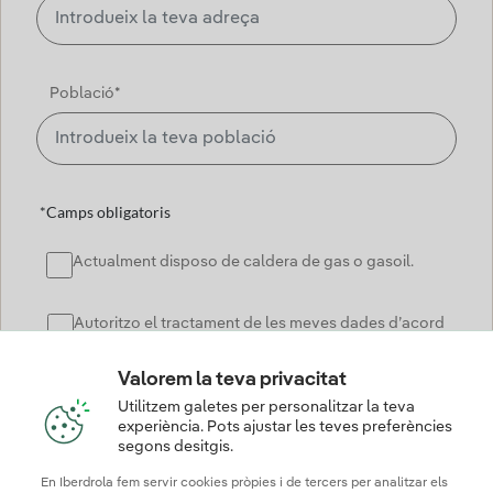
Població*
*Camps obligatoris
Actualment disposo de caldera de gas o gasoil.
Autoritzo el tractament de les meves dades d’acord
amb la informació bàsica sobre protecció de dades i
política de privacitat
la
.
Valorem la teva privacitat
Utilitzem galetes per personalitzar la teva
experiència. Pots ajustar les teves preferències
segons desitgis.
Sol·licitar
En Iberdrola fem servir cookies pròpies i de tercers per analitzar els