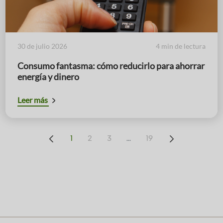
30 de julio 2026
4 min de lectura
Consumo fantasma: cómo reducirlo para ahorrar
energía y dinero
Leer más
...
1
2
3
19