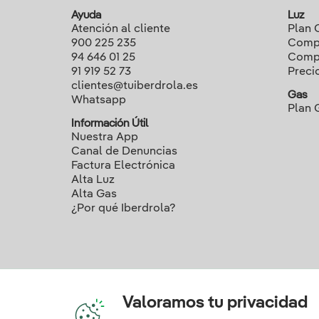
Ayuda
Luz
Atención al cliente
Plan 
900 225 235
Compa
94 646 01 25
Compa
91 919 52 73
Preci
clientes@tuiberdrola.es
Gas
Whatsapp
Plan 
Información Útil
Nuestra App
Canal de Denuncias
Factura Electrónica
Alta Luz
Alta Gas
¿Por qué Iberdrola?
Valoramos tu privacidad