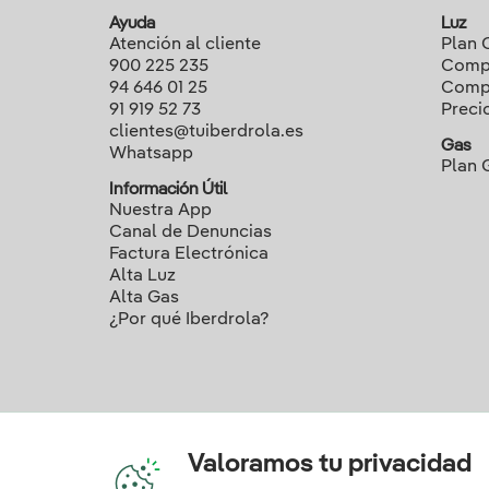
Ayuda
Luz
Atención al cliente
Plan 
900 225 235
Compa
94 646 01 25
Compa
91 919 52 73
Preci
clientes@tuiberdrola.es
Gas
Whatsapp
Plan 
Información Útil
Nuestra App
Canal de Denuncias
Factura Electrónica
Alta Luz
Alta Gas
¿Por qué Iberdrola?
Valoramos tu privacidad