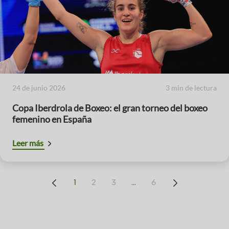
24 de junio 2026
3 min de lectura
Copa Iberdrola de Boxeo: el gran torneo del boxeo
femenino en España
Leer más
...
1
2
3
6