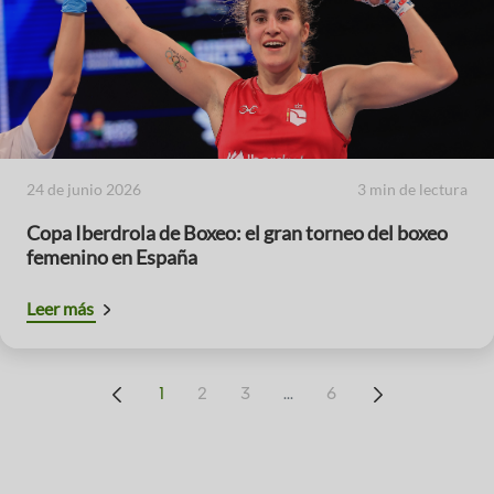
24 de junio 2026
3 min de lectura
Copa Iberdrola de Boxeo: el gran torneo del boxeo
femenino en España
Leer más
...
1
2
3
6