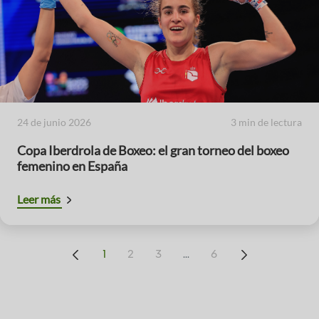
24 de junio 2026
3 min de lectura
Copa Iberdrola de Boxeo: el gran torneo del boxeo
femenino en España
Leer más
...
1
2
3
6