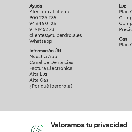
Ayuda
Luz
Atención al cliente
Plan 
900 225 235
Compa
94 646 01 25
Compa
91 919 52 73
Preci
clientes@tuiberdrola.es
Gas
Whatsapp
Plan 
Información Útil
Nuestra App
Canal de Denuncias
Factura Electrónica
Alta Luz
Alta Gas
¿Por qué Iberdrola?
Valoramos tu privacidad