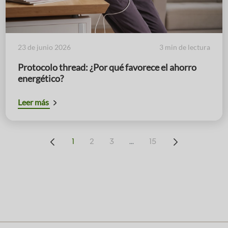
23 de junio 2026
3 min de lectura
Protocolo thread: ¿Por qué favorece el ahorro
energético?
Leer más
...
1
2
3
15