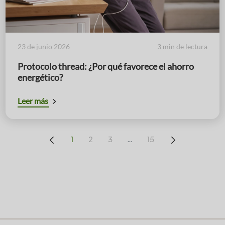
23 de junio 2026
3 min de lectura
Protocolo thread: ¿Por qué favorece el ahorro
energético?
Leer más
...
1
2
3
15