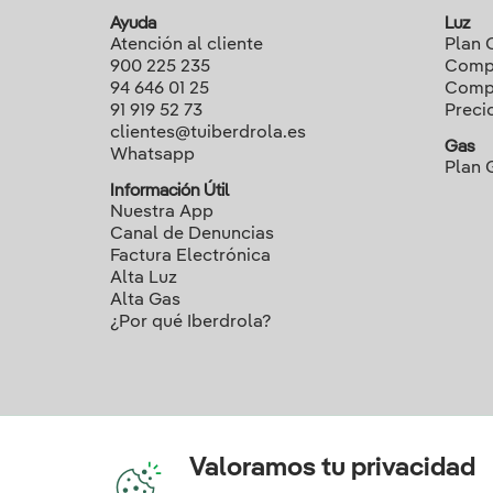
Ayuda
Luz
Atención al cliente
Plan 
900 225 235
Compa
94 646 01 25
Compa
91 919 52 73
Preci
clientes@tuiberdrola.es
Gas
Whatsapp
Plan 
Información Útil
Nuestra App
Canal de Denuncias
Factura Electrónica
Alta Luz
Alta Gas
¿Por qué Iberdrola?
Valoramos tu privacidad