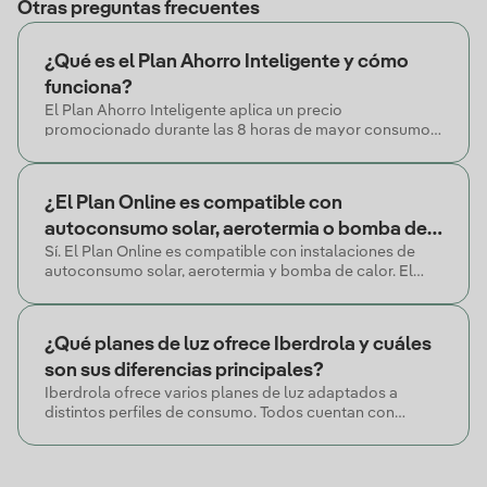
Otras preguntas frecuentes
¿Qué es el Plan Ahorro Inteligente y cómo
funciona?
El Plan Ahorro Inteligente aplica un precio
promocionado durante las 8 horas de mayor consumo
del cliente, seleccionadas automáticamente, con un 15%
de descuento durante 24 meses.
¿El Plan Online es compatible con
autoconsumo solar, aerotermia o bomba de
Sí. El Plan Online es compatible con instalaciones de
calor?
autoconsumo solar, aerotermia y bomba de calor. El
precio estable facilita estimar el impacto mensual en la
factura.
¿Qué planes de luz ofrece Iberdrola y cuáles
son sus diferencias principales?
Iberdrola ofrece varios planes de luz adaptados a
distintos perfiles de consumo. Todos cuentan con
energía 100% renovable, sin permanencia y con factura
electrónica incluida.