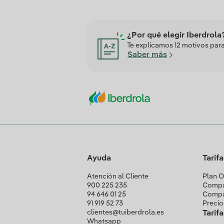
¿Por qué elegir Iberdrola
Te explicamos 12 motivos para 
Saber más
Ayuda
Tarif
Atención al Cliente
Plan O
900 225 235
Compa
94 646 01 25
Compa
91 919 52 73
Precio
clientes@tuiberdrola.es
Tarif
Whatsapp