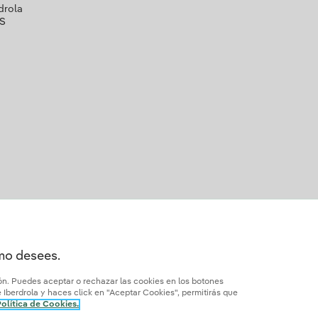
drola
S
omo desees.
ión. Puedes aceptar o rechazar las cookies en los botones
Iberdrola y haces click en "Aceptar Cookies", permitirás que
dad
¿Cómo ser colaborador?
Canal de Denuncias
olítica de Cookies.