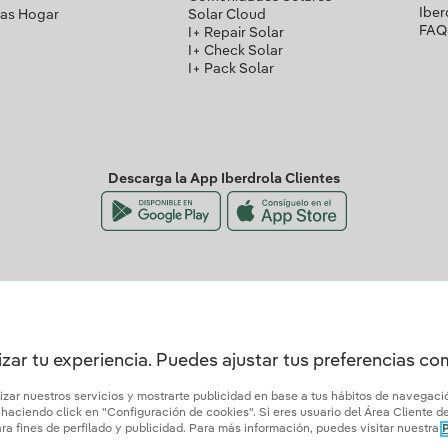
Iber
Gas Hogar
Solar Cloud
FAQ
I+ Repair Solar
I+ Check Solar
I+ Pack Solar
Descarga la App Iberdrola Clientes
Nuestros certificados de confianza
zar tu experiencia. Puedes ajustar tus preferencias c
lizar nuestros servicios y mostrarte publicidad en base a tus hábitos de navegac
aciendo click en "Configuración de cookies". Si eres usuario del Área Cliente de 
es
Política de privacidad
Configurar cookies
Seguridad de la Información
Accesibili
a fines de perfilado y publicidad. Para más información, puedes visitar nuestra
P
Iberdrola.com