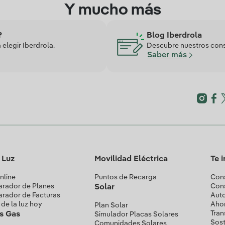
Y mucho más
?
Blog Iberdrola
elegir Iberdrola.
Descubre nuestros conse
Saber más
a Luz
Movilidad Eléctrica
Te 
nline
Puntos de Recarga
Cons
rador de Planes
Con
Solar
rador de Facturas
Aut
 de la luz hoy
Ahor
Plan Solar
Tran
as Gas
Simulador Placas Solares
Sost
Comunidades Solares