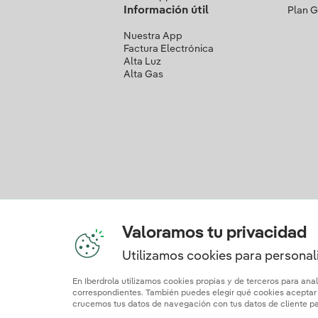
Información útil
Plan 
Nuestra App
Factura Electrónica
Alta Luz
Alta Gas
Valoramos tu privacidad
Utilizamos cookies para personali
En Iberdrola utilizamos cookies propias y de terceros para ana
correspondientes. También puedes elegir qué cookies aceptar h
Mapa web
Información legal y Política de cooki
crucemos tus datos de navegación con tus datos de cliente par