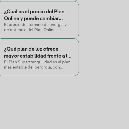
las 24 horas del día y un precio
garantizado durante 12 meses.
¿Cuál es el precio del Plan
Online y puede cambiar
El precio del término de energía y
durante el contrato?
de potencia del Plan Online se
mantiene estable durante los 12
meses pactados en el contrato.
¿Qué plan de luz ofrece
mayor estabilidad frente a la
El Plan Supertranquilidad es el plan
volatilidad del mercado
más estable de Iberdrola, con
eléctrico?
precio fijo durante 10 años. Otras
alternativas son el Plan Estable y el
Plan Más Ahorro (5 años de precio
garantizado).