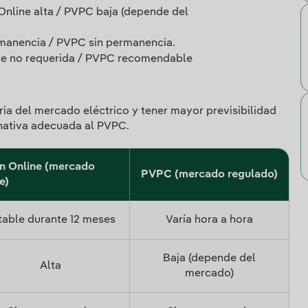
n Online alta / PVPC baja (depende del
rmanencia / PVPC sin permanencia.
ine no requerida / PVPC recomendable
raria del mercado eléctrico y tener mayor previsibilidad
rnativa adecuada al PVPC.
n Online (mercado
PVPC (mercado regulado)
e)
table durante 12 meses
Varía hora a hora
Baja (depende del
Alta
mercado)