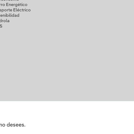
ro Energético
sporte Eléctrico
enibilidad
drola
S
omo desees.