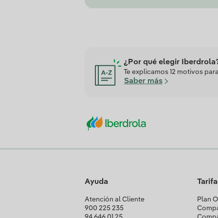
¿Por qué elegir Iberdrola
Te explicamos 12 motivos para 
Saber más
Ayuda
Tarif
Atención al Cliente
Plan O
900 225 235
Compa
94 646 01 25
Compa