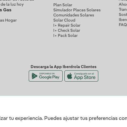
 de la luz hoy
Ahor
Plan Solar
Tran
as Gas
Simulador Placas Solares
Sost
Comunidades Solares
Iber
Gas Hogar
Solar Cloud
FAQ
I+ Repair Solar
I+ Check Solar
I+ Pack Solar
Descarga la App Iberdrola Clientes
Nuestros certificados de confianza
zar tu experiencia. Puedes ajustar tus preferencias c