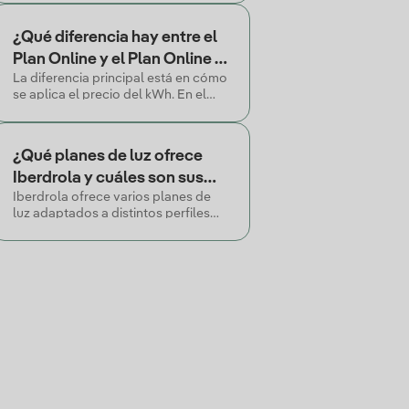
cliente, seleccionadas
automáticamente, con un 15% de
¿Qué diferencia hay entre el
descuento durante 24 meses.
Plan Online y el Plan Online 3
La diferencia principal está en cómo
Periodos?
se aplica el precio del kWh. En el
Plan Online el precio es el mismo las
24 horas. En el Plan Online 3
Periodos varía según el tramo
¿Qué planes de luz ofrece
horario (punta, llano y valle).
Iberdrola y cuáles son sus
Iberdrola ofrece varios planes de
diferencias principales?
luz adaptados a distintos perfiles
de consumo. Todos cuentan con
energía 100% renovable, sin
permanencia y con factura
electrónica incluida.