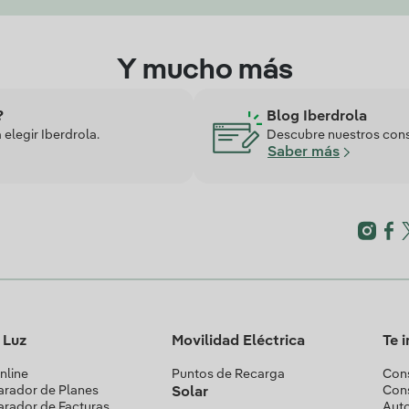
Y mucho más
?
Blog Iberdrola
elegir Iberdrola.
Descubre nuestros conse
Saber más
a Luz
Movilidad Eléctrica
Te 
nline
Puntos de Recarga
Cons
rador de Planes
Con
Solar
rador de Facturas
Aut